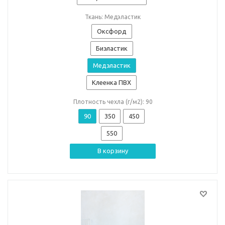
Ткань: Медэластик
Оксфорд
Биэластик
Медэластик
Клеенка ПВХ
Плотность чехла (г/м2): 90
90
350
450
550
В корзину