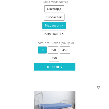
Ткань: Медэластик
Оксфорд
Биэластик
Медэластик
Клеенка ПВХ
Плотность чехла (г/м2): 90
90
350
450
550
В корзину