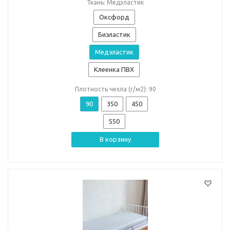
Ткань: Медэластик
Оксфорд
Биэластик
Медэластик
Клеенка ПВХ
Плотность чехла (г/м2): 90
90
350
450
550
В корзину