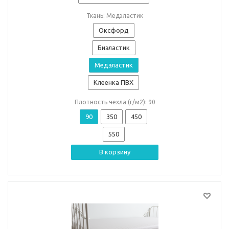
Ткань: Медэластик
Оксфорд
Биэластик
Медэластик
Клеенка ПВХ
Плотность чехла (г/м2): 90
90
350
450
550
В корзину