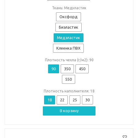
Ткань: Медэластик
Оксфорд
Биэластик
Медэластик
Клеенка ПВХ
Плотность чехла (г/м2): 90
90
350
450
550
Плотность наполнителя: 18
18
22
25
30
В корзину