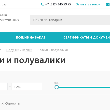
+7 (812) 346 59 75
Заказать звонок
рбург
азин
текстильных
ПОШИВ НА ЗАКАЗ
СЕРТИФИКАТЫ И ДОКУМЕ
г
-
Подушки и валики
-
Валики и полувалики
и и полувалики
875
Сбросить