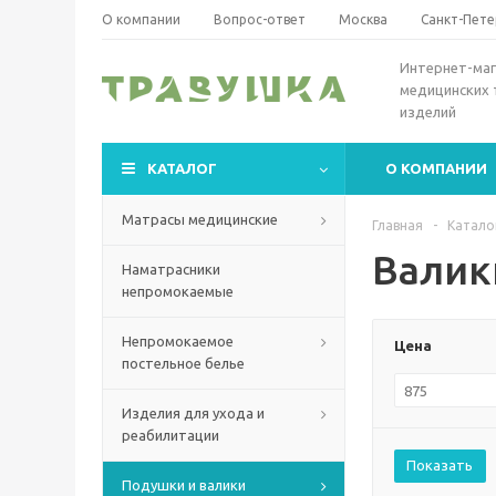
О компании
Вопрос-ответ
Москва
Санкт-Пете
Интернет-маг
медицинских 
изделий
КАТАЛОГ
О КОМПАНИИ
Матрасы медицинские
Главная
-
Катало
Валик
Наматрасники
непромокаемые
Непромокаемое
Цена
постельное белье
Изделия для ухода и
реабилитации
Показать
Подушки и валики