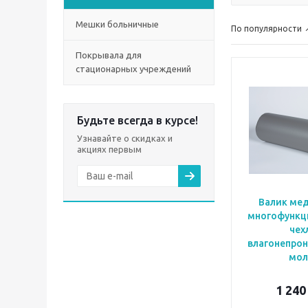
Мешки больничные
По популярности
Покрывала для
стационарных учреждений
Будьте всегда в курсе!
Узнавайте о скидках и
акциях первым
Валик ме
многофункц
чех
влагонепро
мол
1 240