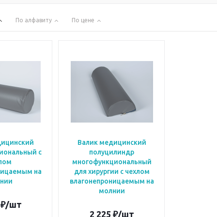
По алфавиту
По цене
дицинский
Валик медицинский
иональный с
полуцилиндр
лом
многофункциональный
ницаемым на
для хирургии с чехлом
нии
влагонепроницаемым на
молнии
₽
/шт
2 225
₽
/шт