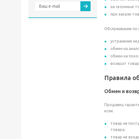
на сезонные т
при заказе то
Обслуживание по 
устранение не
обмен на анал
обмен на похо
возврат товар
Правила об
Обмен и возв
Продавец гаранти
если:
товар не пост
товара;
товар не вход