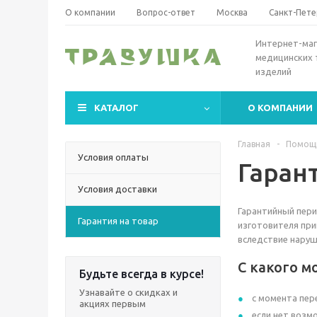
О компании
Вопрос-ответ
Москва
Санкт-Пете
Интернет-маг
медицинских 
изделий
КАТАЛОГ
О КОМПАНИИ
Главная
-
Помощ
Условия оплаты
Гаран
Условия доставки
Гарантийный пери
Гарантия на товар
изготовителя при
вследствие наруш
С какого м
Будьте всегда в курсе!
Узнавайте о скидках и
с момента пер
акциях первым
если нет возм