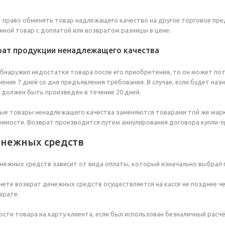
 право обменять товар надлежащего качество на другое торговое пре
 иной товар с доплатой или возвратом разницы в цене.
рат продукции ненадлежащего качества
обнаружил недостатки товара после его приобретения, то он может по
чение 7 дней со дня предъявления требования. В случае, если будет на
 должен быть произведён в течение 20 дней.
ые товары ненадлежащего качества заменяются товарами той же марки
имости. Возврат производится путем аннулирования договора купли-п
енежных средств
нежных средств зависит от вида оплаты, который изначально выбрал 
чете возврат денежных средств осуществляется на кассе не позднее ч
врате.
ости товара на карту клиента, если был использован безналичный расч