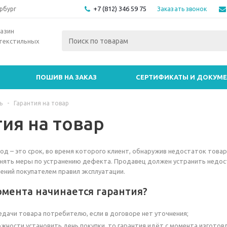
+7 (812) 346 59 75
Заказать звонок
рбург
азин
текстильных
ПОШИВ НА ЗАКАЗ
СЕРТИФИКАТЫ И ДОКУМ
ь
-
Гарантия на товар
тия на товар
од – это срок, во время которого клиент, обнаружив недостаток това
нять меры по устранению дефекта. Продавец должен устранить недоста
ений покупателем правил эксплуатации.
омента начинается гарантия?
едачи товара потребителю, если в договоре нет уточнения;
ожности установить день покупки, то гарантия идёт с момента изготовл