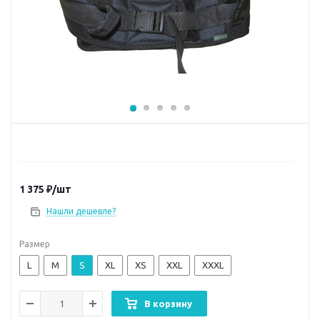
1 375
₽
/шт
Нашли дешевле?
Размер
L
M
S
XL
XS
XXL
XXXL
В корзину