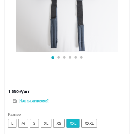
1 650
₽
/шт
Нашли дешевле?
Размер
L
M
S
XL
XS
XXL
XXXL