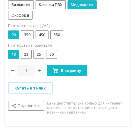
Биэластик
Клеенка ПВХ
Медэластик
Оксфорд
Плотность чехла (г/м2)
90
350
450
550
Плотность наполнителя
18
22
25
30
В корзину
Купить в 1 клик
Цена действительна только для интернет-
Поделиться
магазина и может отличаться от цен в
розничных магазинах