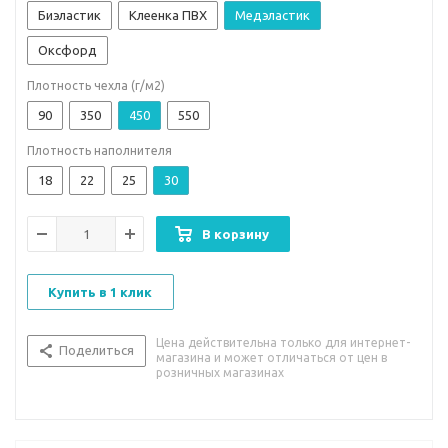
Биэластик
Клеенка ПВХ
Медэластик
Оксфорд
Плотность чехла (г/м2)
90
350
450
550
Плотность наполнителя
18
22
25
30
В корзину
Купить в 1 клик
Цена действительна только для интернет-
Поделиться
магазина и может отличаться от цен в
розничных магазинах