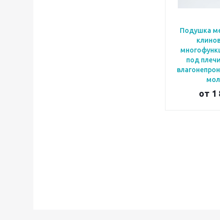
Подушка м
клино
многофунк
под плечи
влагонепро
мол
от
1 