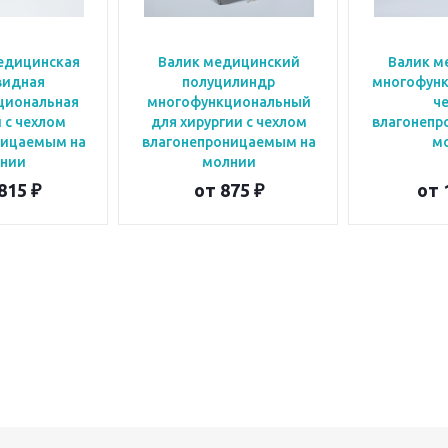
едицинская
Валик медицинский
Валик м
видная
полуцилиндр
многофунк
циональная
многофункциональный
ч
 с чехлом
для хирургии с чехлом
влагонепр
ницаемым на
влагонепроницаемым на
м
нии
молнии
815 ₽
от
875 ₽
от