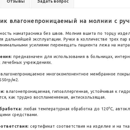
Отзывы
Задать вопрос
ик влагонепроницаемый на молнии с руч
ность наматрасника без швов. Молния вшита по торцу издел
я дальнейшей эксплуатации. Ручки в колличестве трех пар 
инимальными усилиями перемещать пациента лежа на матра
ения:
предназначен для использования в больницах, интерн
х лечебных учреждениях.
влагонепроницаемое многокомпонентное мембранное покрыт
550гр/м2.
ни:
влагонепроницаемая, гипоаллергенная, устойчивая к гидр
ся, как трудно воспламеняемая, антискользящая.
бработка:
любая температурная обработка до 120⁰С, авток
щими средствами.
оответствия:
сертификат соответствия на изделие и на тка