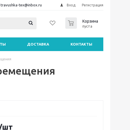
travushka-tex@inbox.ru
Вход
Регистрация
0
Корзина
пуста
НТЫ
ДОСТАВКА
КОНТАКТЫ
ещения
еремещения
/шт