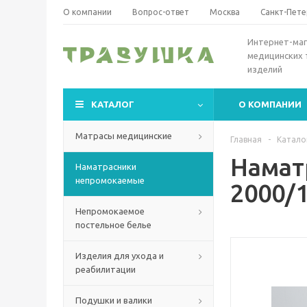
О компании
Вопрос-ответ
Москва
Санкт-Пете
Интернет-маг
медицинских 
изделий
КАТАЛОГ
О КОМПАНИИ
Матрасы медицинские
Главная
-
Катало
Намат
Наматрасники
непромокаемые
2000/
Непромокаемое
постельное белье
Изделия для ухода и
реабилитации
Подушки и валики