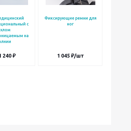
едицинский
Фиксирующие ремни для
Фиксиру
циональный с
ног
ехлом
оницаемым на
олнии
1 240 ₽
1 045
₽
/шт
9