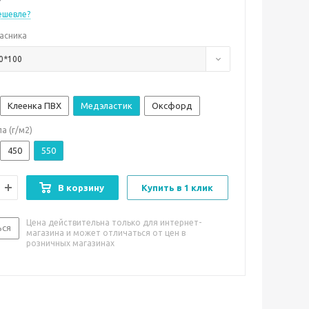
ешевле?
асника
0*100
Клеенка ПВХ
Медэластик
Оксфорд
а (г/м2)
450
550
В корзину
Купить в 1 клик
Цена действительна только для интернет-
ься
магазина и может отличаться от цен в
розничных магазинах