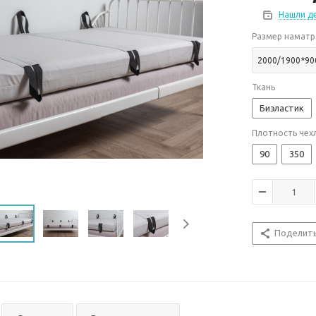
Нашли д
Размер наматр
2000/1900*90
Ткань
Биэластик
Плотность чехл
90
350
Поделит