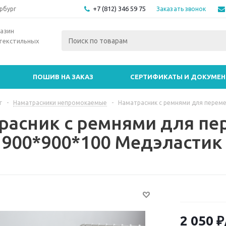
+7 (812) 346 59 75
Заказать звонок
рбург
азин
текстильных
ПОШИВ НА ЗАКАЗ
СЕРТИФИКАТЫ И ДОКУМЕ
г
-
Наматрасники непромокаемые
-
Наматрасник с ремнями для перем
расник с ремнями для п
1900*900*100 Медэластик
2 050
₽