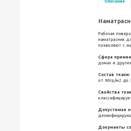
Описание
Наматрасн
Рабочая поверх
наматрасник дл
позволяют с м
Сфера примен
домах и други
Состав ткани:
от 90гр/м2 до 
Свойства тка
классифицирует
Допустимая о
дезинфицирую
Документы с