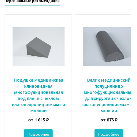
Персональные рекомендации
Подушка медицинская
Валик медицинский
клиновидная
полуцилиндр
многофункциональная
многофункциональный
под плечи с чехлом
для хирургии с чехлом
влагонепроницаемым на
влагонепроницаемым на
молнии
молнии
от
1 815 ₽
от
875 ₽
Подробнее
Подробнее