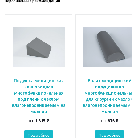
Персональные рекомендации
Подушка медицинская
Валик медицинский
клиновидная
полуцилиндр
многофункциональная
многофункциональный
под плечи с чехлом
для хирургии с чехлом
влагонепроницаемым на
влагонепроницаемым на
молнии
молнии
от
1 815 ₽
от
875 ₽
Подробнее
Подробнее