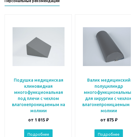
Персональные рекомендации
Подушка медицинская
Валик медицинский
клиновидная
полуцилиндр
многофункциональная
многофункциональный
под плечи с чехлом
для хирургии с чехлом
влагонепроницаемым на
влагонепроницаемым на
молнии
молнии
от
1 815 ₽
от
875 ₽
Подробнее
Подробнее