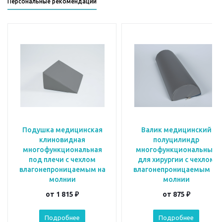
Персональные рекомендации
Подушка медицинская
Валик медицинский
клиновидная
полуцилиндр
многофункциональная
многофункциональный
под плечи с чехлом
для хирургии с чехлом
влагонепроницаемым на
влагонепроницаемым на
молнии
молнии
от
1 815 ₽
от
875 ₽
Подробнее
Подробнее