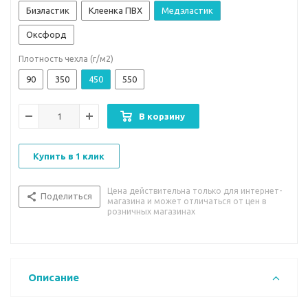
Биэластик
Клеенка ПВХ
Медэластик
Оксфорд
Плотность чехла (г/м2)
90
350
450
550
В корзину
Купить в 1 клик
Цена действительна только для интернет-
Поделиться
магазина и может отличаться от цен в
розничных магазинах
Описание