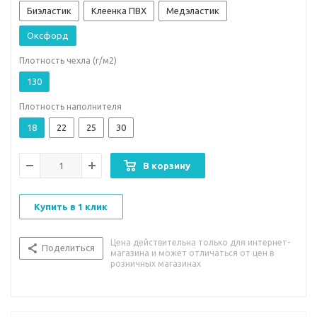
Биэластик
Клеенка ПВХ
Медэластик
Оксфорд
Плотность чехла (г/м2)
130
Плотность наполнителя
18
22
25
30
В корзину
Купить в 1 клик
Цена действительна только для интернет-
Поделиться
магазина и может отличаться от цен в
розничных магазинах