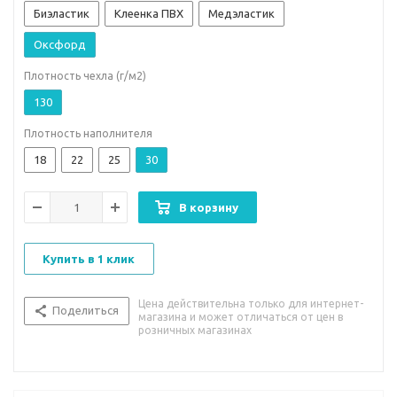
Биэластик
Клеенка ПВХ
Медэластик
Оксфорд
Плотность чехла (г/м2)
130
Плотность наполнителя
18
22
25
30
В корзину
Купить в 1 клик
Цена действительна только для интернет-
Поделиться
магазина и может отличаться от цен в
розничных магазинах