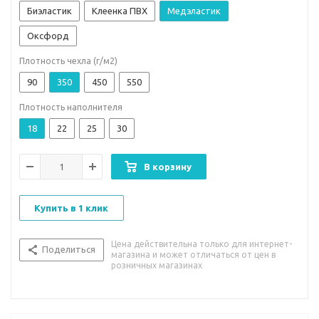
Биэластик
Клеенка ПВХ
Медэластик
Оксфорд
Плотность чехла (г/м2)
90
350
450
550
Плотность наполнителя
18
22
25
30
В корзину
Купить в 1 клик
Цена действительна только для интернет-
Поделиться
магазина и может отличаться от цен в
розничных магазинах