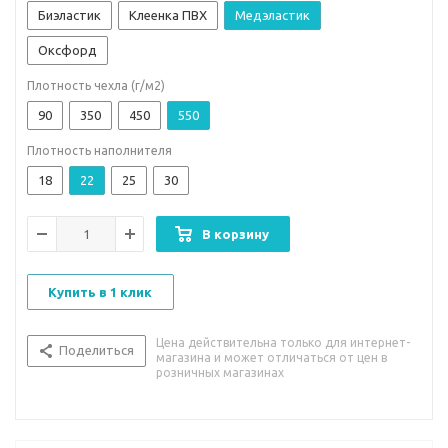
Биэластик
Клеенка ПВХ
Медэластик
Оксфорд
Плотность чехла (г/м2)
90
350
450
550
Плотность наполнителя
18
22
25
30
В корзину
Купить в 1 клик
Цена действительна только для интернет-
Поделиться
магазина и может отличаться от цен в
розничных магазинах