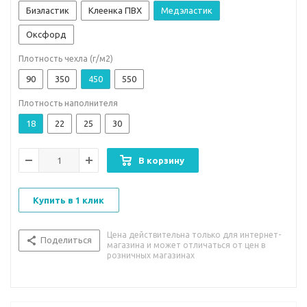
Биэластик
Клеенка ПВХ
Медэластик
Оксфорд
Плотность чехла (г/м2)
90
350
450
550
Плотность наполнителя
18
22
25
30
В корзину
Купить в 1 клик
Цена действительна только для интернет-
Поделиться
магазина и может отличаться от цен в
розничных магазинах