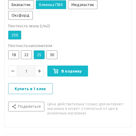
Биэластик
Клеенка ПВХ
Медэластик
Оксфорд
Плотность чехла (г/м2)
250
Плотность наполнителя
18
22
25
30
В корзину
Купить в 1 клик
Цена действительна только для интернет-
Поделиться
магазина и может отличаться от цен в
розничных магазинах