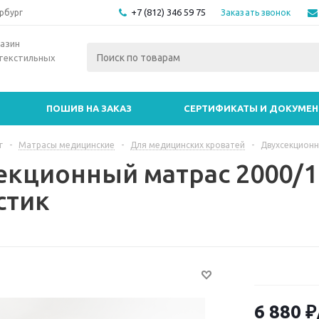
+7 (812) 346 59 75
Заказать звонок
рбург
азин
текстильных
ПОШИВ НА ЗАКАЗ
СЕРТИФИКАТЫ И ДОКУМЕ
г
-
Матрасы медицинские
-
Для медицинских кроватей
-
Двухсекцион
екционный матрас 2000/1
стик
6 880
₽