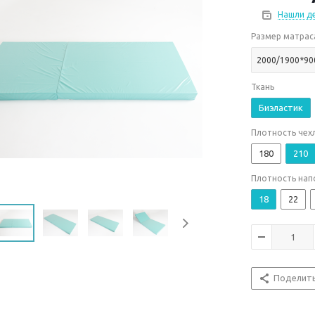
Нашли д
Размер матрас
2000/1900*90
Ткань
Биэластик
Плотность чехл
180
210
Плотность нап
18
22
Поделит