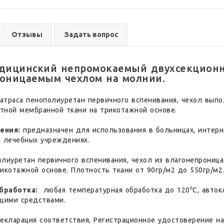
Отзывы
Задать вопрос
дицинский непромокаемый двухсекционн
оницаемым чехлом на молнии.
атраса пенополиуретан первичного вспенивания, чехол вып
тной мембранной ткани на трикотажной основе.
ения:
предназначен для использования в больницах, интерн
х лечебных учреждениях.
лиуретан первичного вспенивания, чехол из влагонепрониц
икотажной основе. Плотность ткани от 90гр/м2 до 550гр/м2
бработка:
любая температурная обработка до 120⁰С, авток
щими средствами.
екларация соответствия, Регистрационное удостоверение н