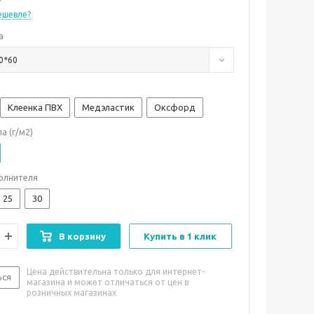
ешевле?
а
0*60
Клеенка ПВХ
Медэластик
Оксфорд
а (г/м2)
олнителя
25
30
В корзину
Купить в 1 клик
Цена действительна только для интернет-
ься
магазина и может отличаться от цен в
розничных магазинах