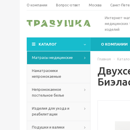
О компании
Вопрос-ответ
Москва
Санкт-Пете
Интернет-маг
медицинских 
изделий
КАТАЛОГ
О КОМПАНИИ
Матрасы медицинские
Главная
-
Катало
Двухс
Наматрасники
непромокаемые
Биэла
Непромокаемое
постельное белье
Изделия для ухода и
реабилитации
Подушки и валики