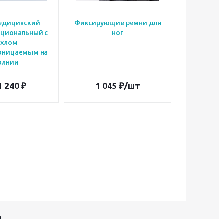
едицинский
Фиксирующие ремни для
Фиксиру
циональный с
ног
ехлом
оницаемым на
олнии
1 240 ₽
1 045
₽
/шт
9
Я