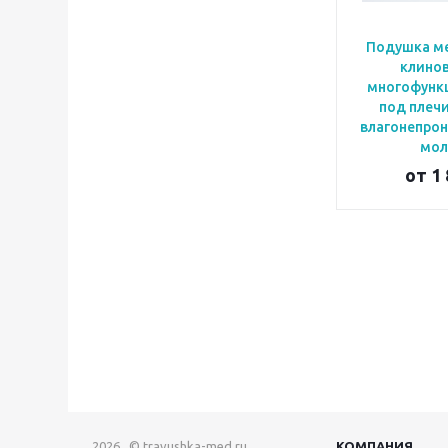
Подушка м
клино
многофунк
под плечи
влагонепро
мол
от
1 
2026 © travushka-med.ru
КОМПАНИЯ