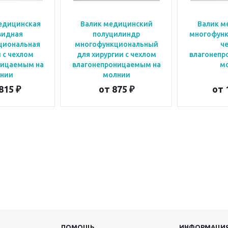
едицинская
Валик медицинский
Валик м
видная
полуцилиндр
многофунк
циональная
многофункциональный
ч
 с чехлом
для хирургии с чехлом
влагонепр
ницаемым на
влагонепроницаемым на
м
нии
молнии
815 ₽
от
875 ₽
от
ПОМОЩЬ
ИНФОРМАЦИ