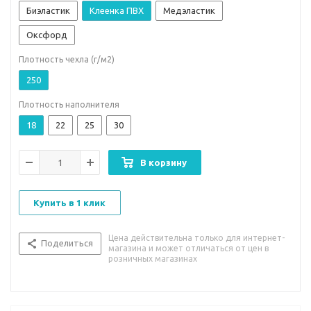
Биэластик
Клеенка ПВХ
Медэластик
Оксфорд
Плотность чехла (г/м2)
250
Плотность наполнителя
18
22
25
30
В корзину
Купить в 1 клик
Цена действительна только для интернет-
Поделиться
магазина и может отличаться от цен в
розничных магазинах