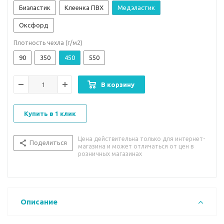
Биэластик
Клеенка ПВХ
Медэластик
Оксфорд
Плотность чехла (г/м2)
90
350
450
550
В корзину
Купить в 1 клик
Цена действительна только для интернет-
Поделиться
магазина и может отличаться от цен в
розничных магазинах
Описание