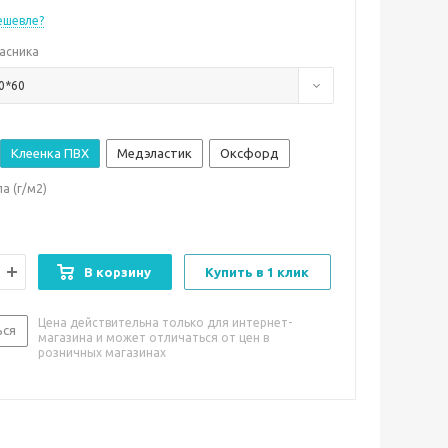
ешевле?
асника
0*60
Клеенка ПВХ
Медэластик
Оксфорд
а (г/м2)
В корзину
Купить в 1 клик
Цена действительна только для интернет-
ься
магазина и может отличаться от цен в
розничных магазинах