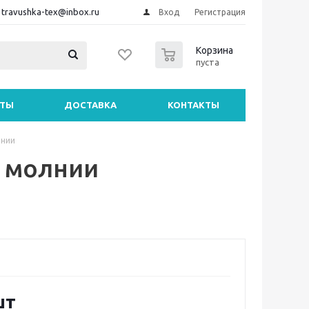
travushka-tex@inbox.ru
Вход
Регистрация
0
Корзина
пуста
НТЫ
ДОСТАВКА
КОНТАКТЫ
лнии
а молнии
шт