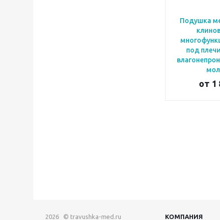
Подушка м
клино
многофунк
под плечи
влагонепро
мол
от
1 
2026 © travushka-med.ru
КОМПАНИЯ