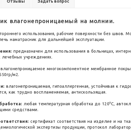
Отзывы
Задать вопрос
ик влагонепроницаемый на молнии.
ороннего использования, рабочие поверхности без швов. Мо
лечь наматрасник для дальнейшей эксплуатации.
ения:
предназначен для использования в больницах, интерн
х лечебных учреждениях.
влагонепроницаемое многокомпонентное мембранное покрыт
550гр/м2.
и:
влагонепроницаемая, гипоаллергенная, устойчивая к гидр
ся, как трудно воспламеняемая, антискользящая.
бработка:
любая температурная обработка до 120⁰С, авток
щими средствами.
ответствия:
сертификат соответствия на изделие и на тка
демиологической экспертизы продукции, протокол лаборатор