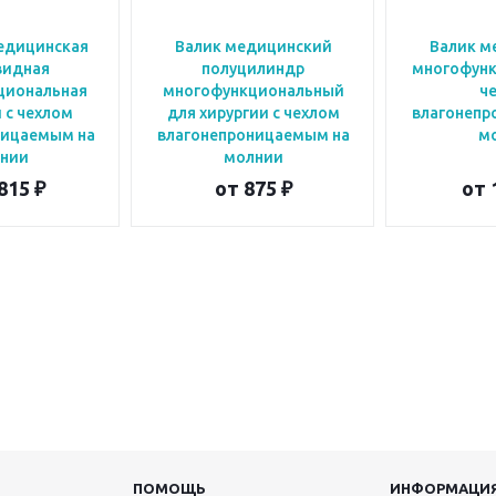
едицинская
Валик медицинский
Валик м
видная
полуцилиндр
многофунк
циональная
многофункциональный
ч
 с чехлом
для хирургии с чехлом
влагонепр
ницаемым на
влагонепроницаемым на
м
нии
молнии
815 ₽
от
875 ₽
от
ПОМОЩЬ
ИНФОРМАЦИ