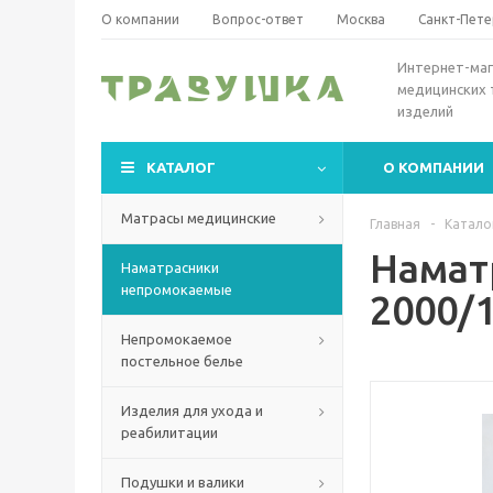
О компании
Вопрос-ответ
Москва
Санкт-Пете
Интернет-маг
медицинских 
изделий
КАТАЛОГ
О КОМПАНИИ
Матрасы медицинские
Главная
-
Катало
Намат
Наматрасники
непромокаемые
2000/
Непромокаемое
постельное белье
Изделия для ухода и
реабилитации
Подушки и валики