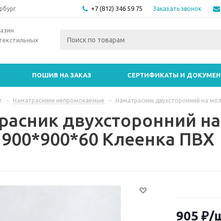
+7 (812) 346 59 75
Заказать звонок
рбург
азин
текстильных
ПОШИВ НА ЗАКАЗ
СЕРТИФИКАТЫ И ДОКУМЕ
г
-
Наматрасники непромокаемые
-
Наматрасник двухсторонний на мо
расник двухсторонний н
1900*900*60 Клеенка ПВХ
905
₽
/