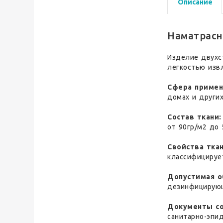
Описание
Наматрасн
Изделие двухст
легкостью изв
Сфера примен
домах и други
Состав ткани:
от 90гр/м2 до 
Свойства ткан
классифицирует
Допустимая о
дезинфицирую
Документы со
санитарно-эпи