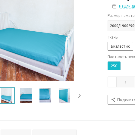
Нашли д
Размер наматр
2000/1900*90
Ткань
Биэластик
Плотность чехл
250
Поделит