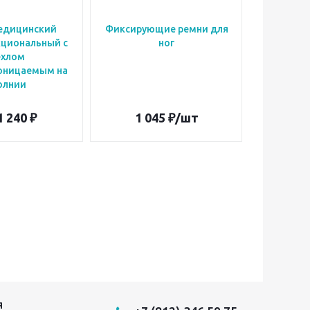
едицинский
Фиксирующие ремни для
Фиксиру
циональный с
ног
ехлом
оницаемым на
олнии
1 240 ₽
1 045
₽
/шт
9
Я