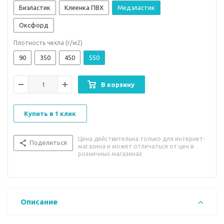
Биэластик
Клеенка ПВХ
Медэластик
Оксфорд
Плотность чехла (г/м2)
90
350
450
550
В корзину
Купить в 1 клик
Цена действительна только для интернет-
Поделиться
магазина и может отличаться от цен в
розничных магазинах
Описание