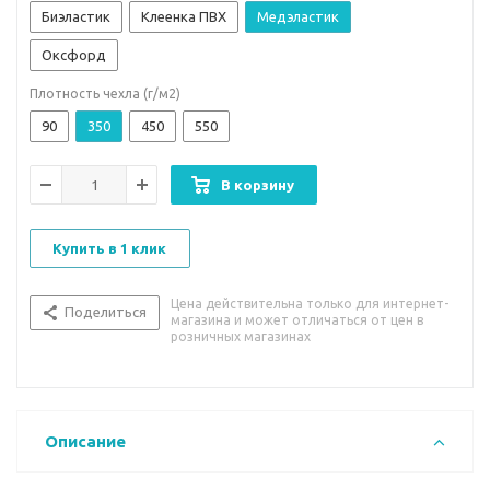
Биэластик
Клеенка ПВХ
Медэластик
Оксфорд
Плотность чехла (г/м2)
90
350
450
550
В корзину
Купить в 1 клик
Цена действительна только для интернет-
Поделиться
магазина и может отличаться от цен в
розничных магазинах
Описание