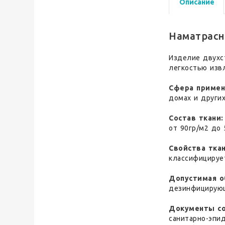
Описание
Наматрасн
Изделие двухст
легкостью изв
Сфера примен
домах и други
Состав ткани:
от 90гр/м2 до 
Свойства ткан
классифицирует
Допустимая о
дезинфицирую
Документы со
санитарно-эпи