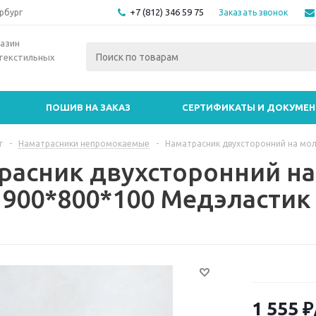
+7 (812) 346 59 75
Заказать звонок
рбург
азин
текстильных
ПОШИВ НА ЗАКАЗ
СЕРТИФИКАТЫ И ДОКУМЕ
г
-
Наматрасники непромокаемые
-
Наматрасник двухсторонний на мо
расник двухсторонний н
1900*800*100 Медэластик
1 555
₽