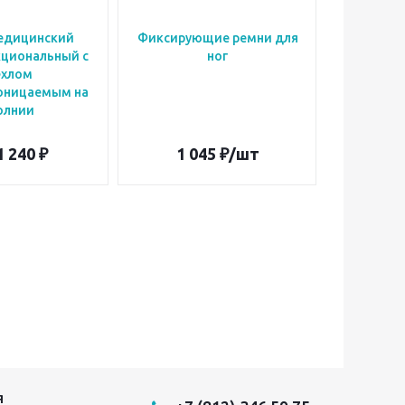
едицинский
Фиксирующие ремни для
Фиксиру
циональный с
ног
ехлом
оницаемым на
олнии
1 240 ₽
1 045
₽
/шт
9
Я