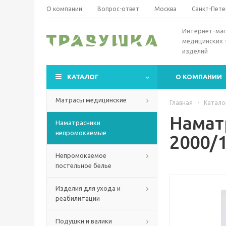
О компании
Вопрос-ответ
Москва
Санкт-Пете
Интернет-маг
медицинских 
изделий
КАТАЛОГ
О КОМПАНИИ
Матрасы медицинские
Главная
-
Катало
Намат
Наматрасники
непромокаемые
2000/
Непромокаемое
постельное белье
Изделия для ухода и
реабилитации
Подушки и валики