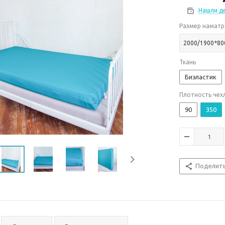
Нашли д
Размер наматр
2000/1900*80
Ткань
Биэластик
Плотность чехл
90
350
Поделит