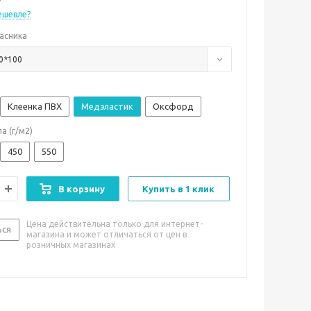
ешевле?
асника
0*100
Клеенка ПВХ
Медэластик
Оксфорд
а (г/м2)
450
550
В корзину
Купить в 1 клик
Цена действительна только для интернет-
ься
магазина и может отличаться от цен в
розничных магазинах