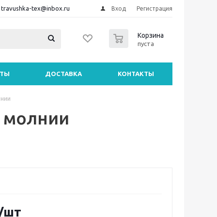
travushka-tex@inbox.ru
Вход
Регистрация
0
Корзина
пуста
НТЫ
ДОСТАВКА
КОНТАКТЫ
лнии
а молнии
/шт