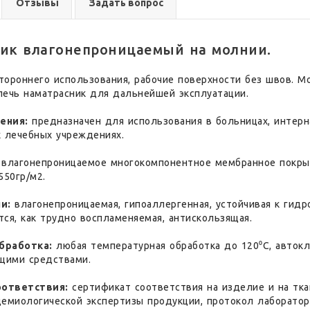
Отзывы
Задать вопрос
ик влагонепроницаемый на молнии.
ороннего использования, рабочие поверхности без швов. Мо
лечь наматрасник для дальнейшей эксплуатации.
ения:
предназначен для использования в больницах, интерн
х лечебных учреждениях.
влагонепроницаемое многокомпонентное мембранное покрыт
550гр/м2.
и:
влагонепроницаемая, гипоаллергенная, устойчивая к гидр
ся, как трудно воспламеняемая, антискользящая.
бработка:
любая температурная обработка до 120⁰С, авток
щими средствами.
ответствия:
сертификат соответствия на изделие и на тка
демиологической экспертизы продукции, протокол лаборатор