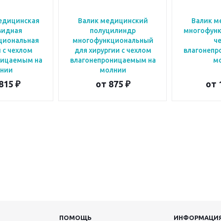
едицинская
Валик медицинский
Валик м
видная
полуцилиндр
многофунк
циональная
многофункциональный
ч
 с чехлом
для хирургии с чехлом
влагонепр
ницаемым на
влагонепроницаемым на
м
нии
молнии
815 ₽
от
875 ₽
от
ПОМОЩЬ
ИНФОРМАЦИ