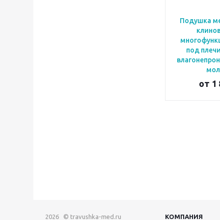
Подушка м
клино
многофунк
под плечи
влагонепро
мол
от
1 
2026 © travushka-med.ru
КОМПАНИЯ