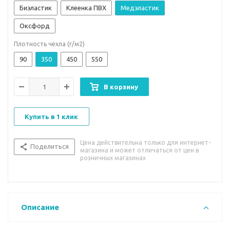
Биэластик
Клеенка ПВХ
Медэластик
Оксфорд
Плотность чехла (г/м2)
90
350
450
550
В корзину
Купить в 1 клик
Цена действительна только для интернет-
Поделиться
магазина и может отличаться от цен в
розничных магазинах
Описание