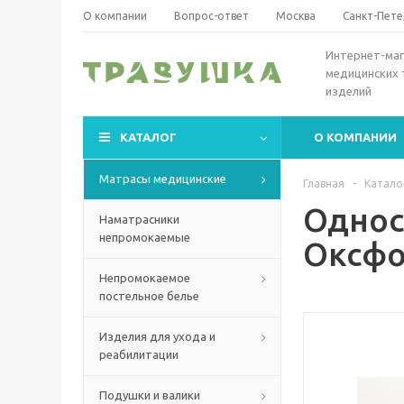
О компании
Вопрос-ответ
Москва
Санкт-Пете
Интернет-маг
медицинских 
изделий
КАТАЛОГ
О КОМПАНИИ
Матрасы медицинские
Главная
-
Катало
Однос
Наматрасники
непромокаемые
Оксф
Непромокаемое
постельное белье
Изделия для ухода и
реабилитации
Подушки и валики