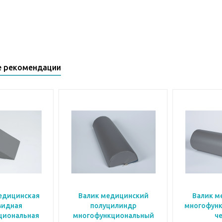
е рекомендации
едицинская
Валик медицинский
Валик м
видная
полуцилиндр
многофунк
циональная
многофункциональный
ч