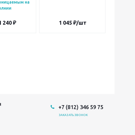
оницаемым на
олнии
1 240 ₽
1 045
₽
/шт
9
Я
+7 (812) 346 59 75
ЗАКАЗАТЬ ЗВОНОК