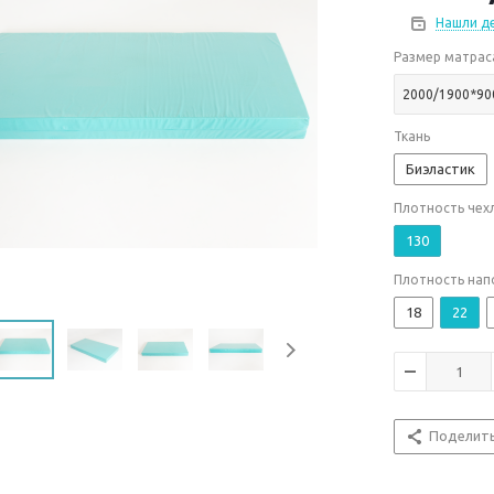
Нашли д
Размер матрас
2000/1900*90
Ткань
Биэластик
Плотность чехл
130
Плотность нап
18
22
Поделит