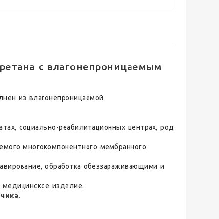
ретана с влагонепроницаемым
олнен из влагонепроницаемой
атах, социально-реабилитационных центрах, род
аемого многокомпонентного мембранного
.
лавирование, обработка обеззараживающими и
а медицинское изделие.
чика.