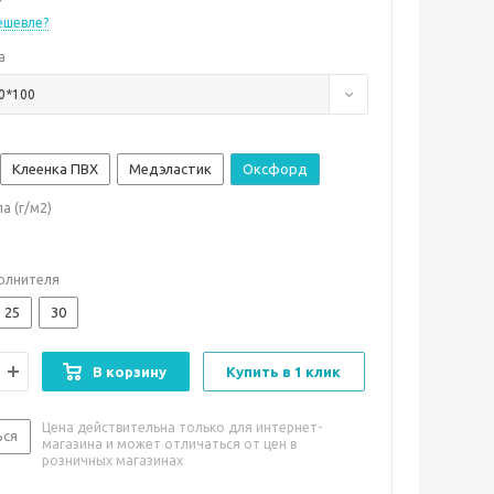
ешевле?
а
0*100
Клеенка ПВХ
Медэластик
Оксфорд
а (г/м2)
олнителя
25
30
В корзину
Купить в 1 клик
Цена действительна только для интернет-
ься
магазина и может отличаться от цен в
розничных магазинах