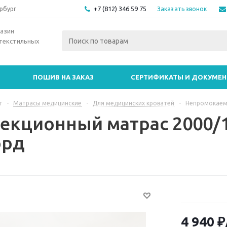
+7 (812) 346 59 75
Заказать звонок
рбург
азин
текстильных
ПОШИВ НА ЗАКАЗ
СЕРТИФИКАТЫ И ДОКУМЕ
г
-
Матрасы медицинские
-
Для медицинских кроватей
-
Непромокаем
екционный матрас 2000/
орд
4 940
₽