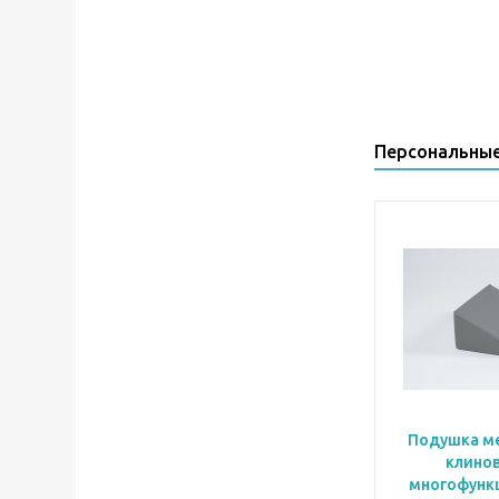
Персональны
Подушка м
клино
многофунк