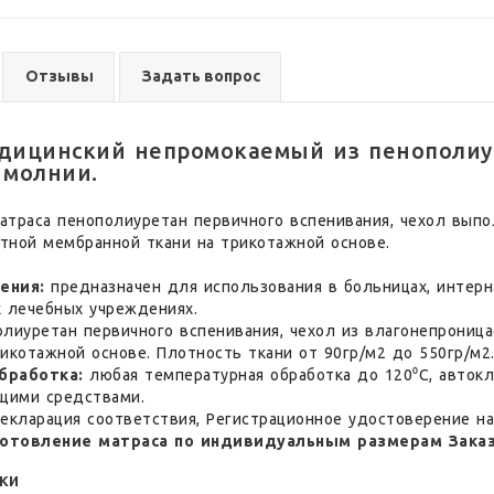
Отзывы
Задать вопрос
дицинский непромокаемый из пенополиу
 молнии.
атраса пенополиуретан первичного вспенивания, чехол вып
тной мембранной ткани на трикотажной основе.
ения:
предназначен для использования в больницах, интерн
х лечебных учреждениях.
лиуретан первичного вспенивания, чехол из влагонепрониц
икотажной основе. Плотность ткани от 90гр/м2 до 550гр/м2
бработка:
любая температурная обработка до 120⁰С, авток
щими средствами.
екларация соответствия, Регистрационное удостоверение н
отовление матраса по индивидуальным размерам Заказ
ки