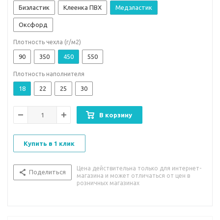
Биэластик
Клеенка ПВХ
Медэластик
Оксфорд
Плотность чехла (г/м2)
90
350
450
550
Плотность наполнителя
18
22
25
30
В корзину
Купить в 1 клик
Цена действительна только для интернет-
Поделиться
магазина и может отличаться от цен в
розничных магазинах