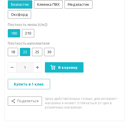
Биэластик
Клеенка ПВХ
Медэластик
Оксфорд
Плотность чехла (г/м2)
180
210
Плотность наполнителя
18
22
25
30
В корзину
Купить в 1 клик
Цена действительна только для интернет-
Поделиться
магазина и может отличаться от цен в
розничных магазинах