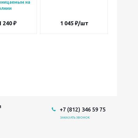
оницаемым на
олнии
1 240 ₽
1 045
₽
/шт
9
Я
+7 (812) 346 59 75
ЗАКАЗАТЬ ЗВОНОК