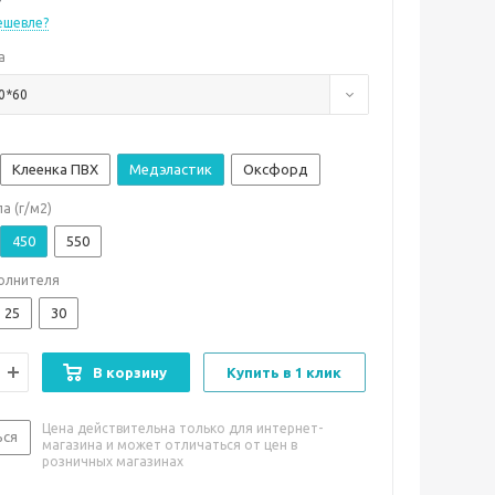
ешевле?
а
0*60
Клеенка ПВХ
Медэластик
Оксфорд
а (г/м2)
450
550
олнителя
25
30
В корзину
Купить в 1 клик
Цена действительна только для интернет-
ься
магазина и может отличаться от цен в
розничных магазинах