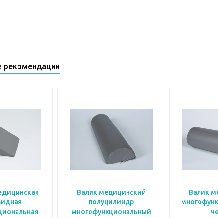
е рекомендации
едицинская
Валик медицинский
Валик м
видная
полуцилиндр
многофунк
циональная
многофункциональный
ч