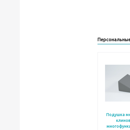
Персональны
Подушка м
клино
многофунк