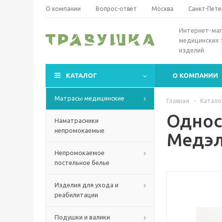
О компании
Вопрос-ответ
Москва
Санкт-Пете
Интернет-маг
медицинских 
изделий
КАТАЛОГ
О КОМПАНИИ
Матрасы медицинские
Главная
-
Катало
Однос
Наматрасники
непромокаемые
Медэл
Непромокаемое
постельное белье
Изделия для ухода и
реабилитации
Подушки и валики