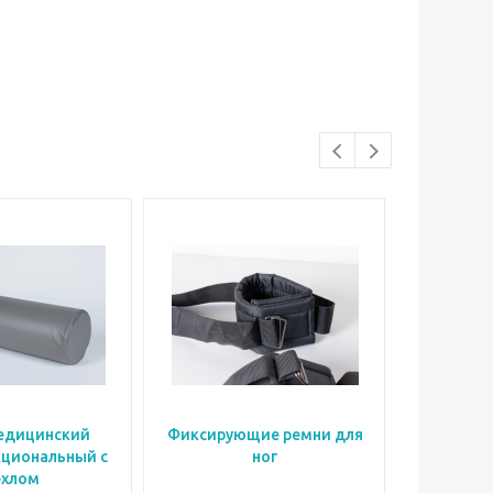
едицинский
Фиксирующие ремни для
Фиксиру
циональный с
ног
ехлом