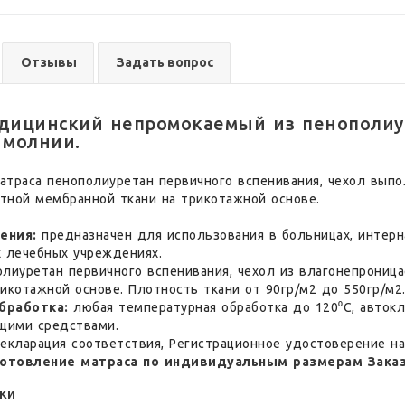
Отзывы
Задать вопрос
дицинский непромокаемый из пенополиу
 молнии.
атраса пенополиуретан первичного вспенивания, чехол вып
тной мембранной ткани на трикотажной основе.
ения:
предназначен для использования в больницах, интерн
х лечебных учреждениях.
лиуретан первичного вспенивания, чехол из влагонепрониц
икотажной основе. Плотность ткани от 90гр/м2 до 550гр/м2
бработка:
любая температурная обработка до 120⁰С, авток
щими средствами.
екларация соответствия, Регистрационное удостоверение н
отовление матраса по индивидуальным размерам Заказ
ки