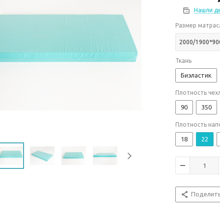
Нашли д
Размер матрас
2000/1900*90
Ткань
Биэластик
Плотность чехл
90
350
Плотность нап
18
22
Поделит