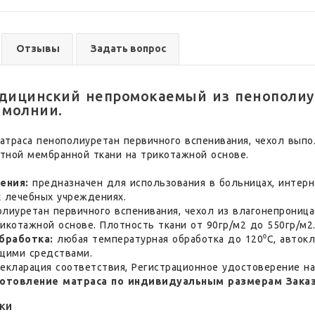
Отзывы
Задать вопрос
дицинский непромокаемый из пенополиу
 молнии.
атраса пенополиуретан первичного вспенивания, чехол вып
тной мембранной ткани на трикотажной основе.
ения:
предназначен для использования в больницах, интерн
х лечебных учреждениях.
лиуретан первичного вспенивания, чехол из влагонепрониц
икотажной основе. Плотность ткани от 90гр/м2 до 550гр/м2
бработка:
любая температурная обработка до 120⁰С, авток
щими средствами.
екларация соответствия, Регистрационное удостоверение н
отовление матраса по индивидуальным размерам Заказ
ки