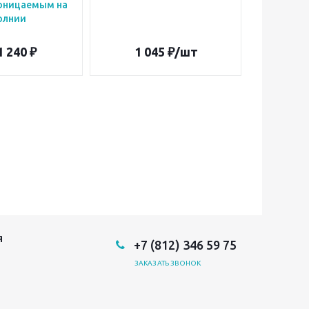
оницаемым на
олнии
1 240 ₽
1 045
₽
/шт
9
Я
+7 (812) 346 59 75
ЗАКАЗАТЬ ЗВОНОК