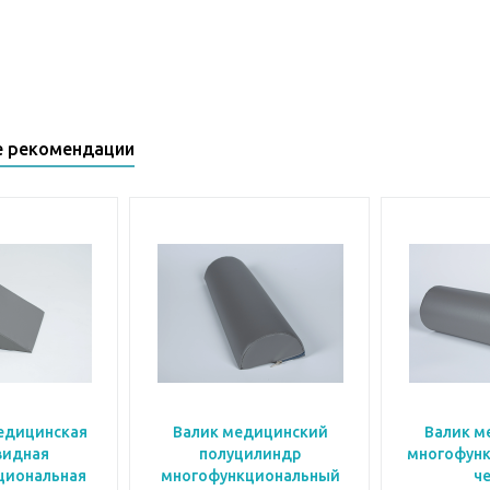
е рекомендации
едицинская
Валик медицинский
Валик м
видная
полуцилиндр
многофунк
циональная
многофункциональный
ч