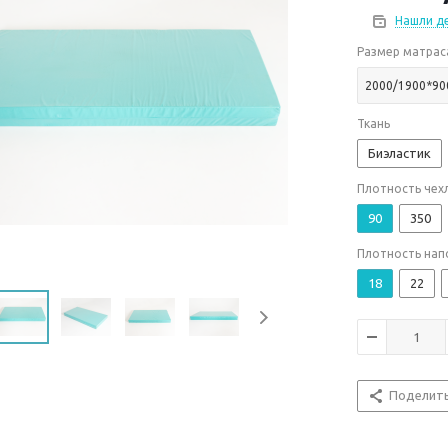
Нашли д
Размер матрас
2000/1900*90
Ткань
Биэластик
Плотность чехл
90
350
Плотность нап
18
22
Поделит