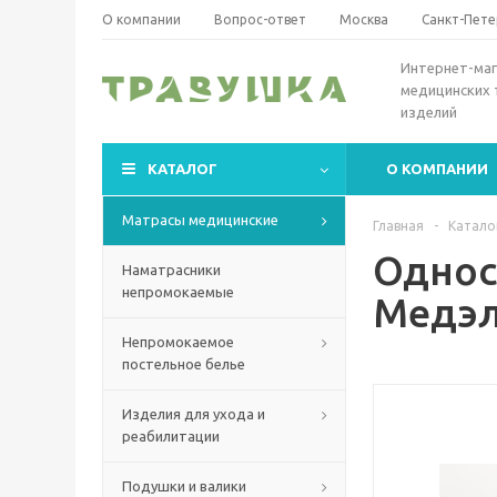
О компании
Вопрос-ответ
Москва
Санкт-Пете
Интернет-маг
медицинских 
изделий
КАТАЛОГ
О КОМПАНИИ
Матрасы медицинские
Главная
-
Катало
Однос
Наматрасники
непромокаемые
Медэл
Непромокаемое
постельное белье
Изделия для ухода и
реабилитации
Подушки и валики