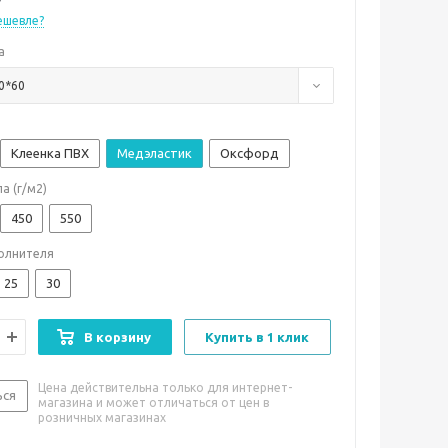
ешевле?
а
0*60
Клеенка ПВХ
Медэластик
Оксфорд
а (г/м2)
450
550
олнителя
25
30
В корзину
Купить в 1 клик
Цена действительна только для интернет-
ься
магазина и может отличаться от цен в
розничных магазинах