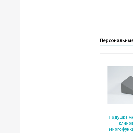
Персональны
Подушка м
клино
многофунк