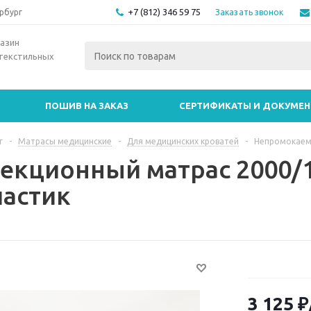
+7 (812) 346 59 75
Заказать звонок
рбург
азин
текстильных
ПОШИВ НА ЗАКАЗ
СЕРТИФИКАТЫ И ДОКУМЕ
г
-
Матрасы медицинские
-
Для медицинских кроватей
-
Непромокаем
екционный матрас 2000/
астик
3 125
₽