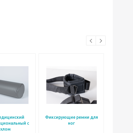
едицинский
Фиксирующие ремни для
Фиксиру
циональный с
ног
ехлом