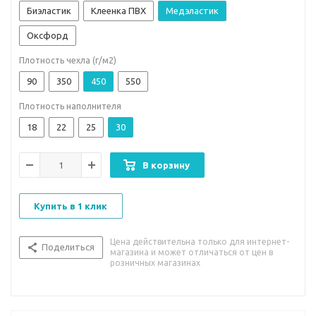
Биэластик
Клеенка ПВХ
Медэластик
Оксфорд
Плотность чехла (г/м2)
90
350
450
550
Плотность наполнителя
18
22
25
30
В корзину
Купить в 1 клик
Цена действительна только для интернет-
Поделиться
магазина и может отличаться от цен в
розничных магазинах