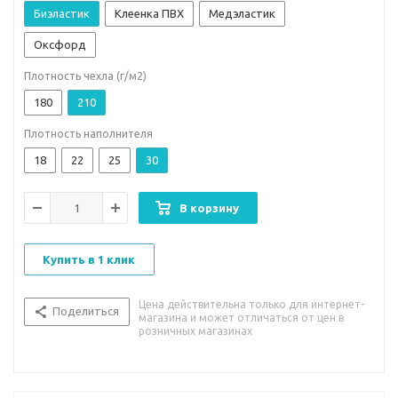
Биэластик
Клеенка ПВХ
Медэластик
Оксфорд
Плотность чехла (г/м2)
180
210
Плотность наполнителя
18
22
25
30
В корзину
Купить в 1 клик
Цена действительна только для интернет-
Поделиться
магазина и может отличаться от цен в
розничных магазинах