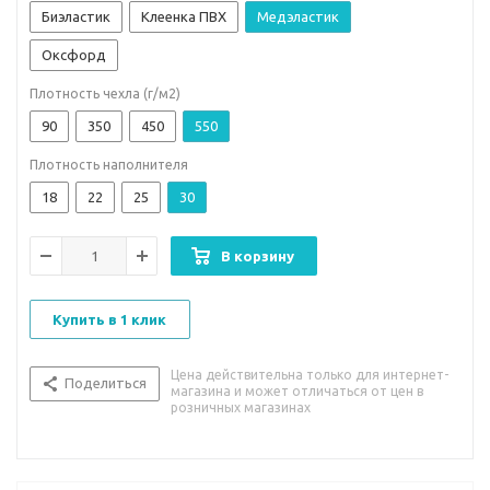
Биэластик
Клеенка ПВХ
Медэластик
Оксфорд
Плотность чехла (г/м2)
90
350
450
550
Плотность наполнителя
18
22
25
30
В корзину
Купить в 1 клик
Цена действительна только для интернет-
Поделиться
магазина и может отличаться от цен в
розничных магазинах